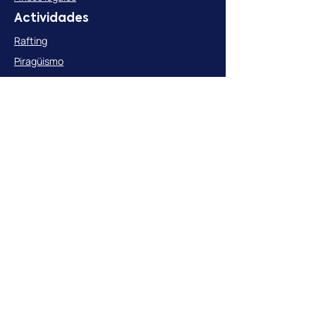
Actividades
Rafting
Piragüismo
Open Kayak
Hydrospeed
Stand Up Paddle
Rocódromo
BTT
Packs
Grupos
Grupos escolares
Grupos empresas
Redes sociales