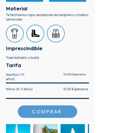
Material
Te facilitamos ropa, escarpines de neopreno y chaleco
salvavidas.
Imprescindible
Traer bañador y toalla.
Tarifa
Adultos (+11
16,00 €/persona
años)
Niños (6-11 años)
10,50 €/persona
COMPRAR