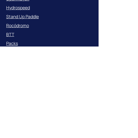
Hydrospeed
Stand Up Paddle
Rocódromo
BTT
Packs
Grupos
Grupos escolares
Grupos empresas
Redes sociales
Contacto
973 36 00 92
reserves@parcolimpic.cat