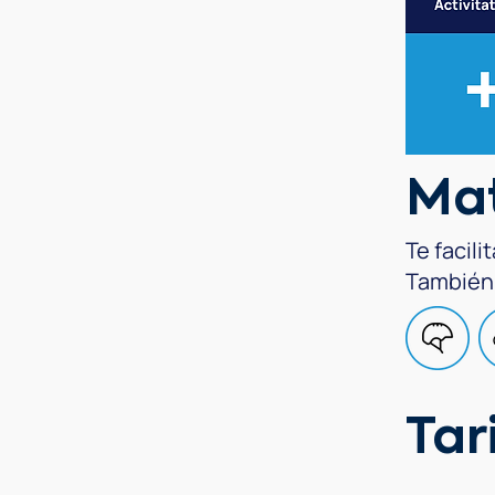
Mat
Te facili
También 
Tar