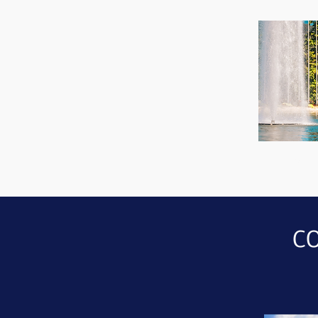
STAND
CO