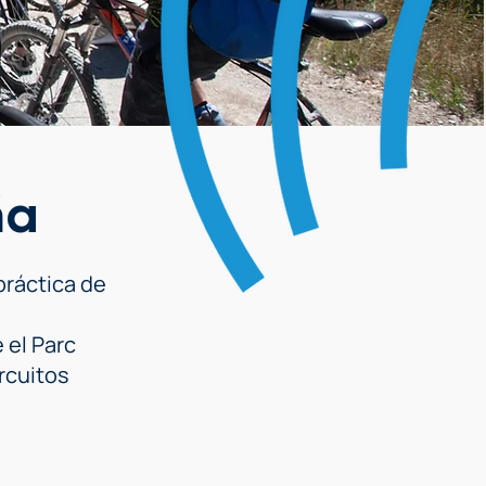
ña
práctica de
 el Parc
ircuitos