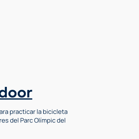
tdoor
ra practicar la bicicleta
es del Parc Olímpic del