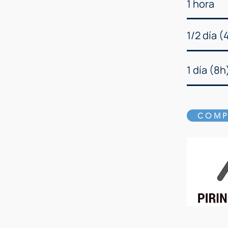
1 hora
1/2 día (
1 día (8h
COMP