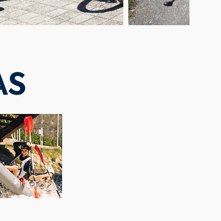
AS
N KAYAK