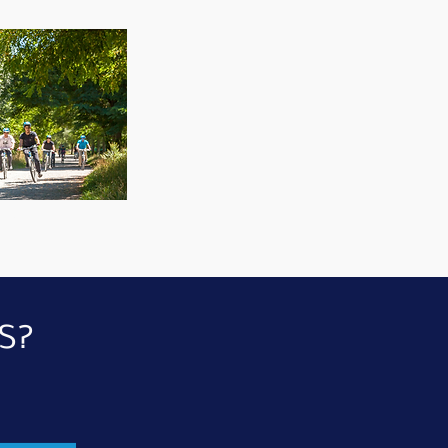
BTT
S?