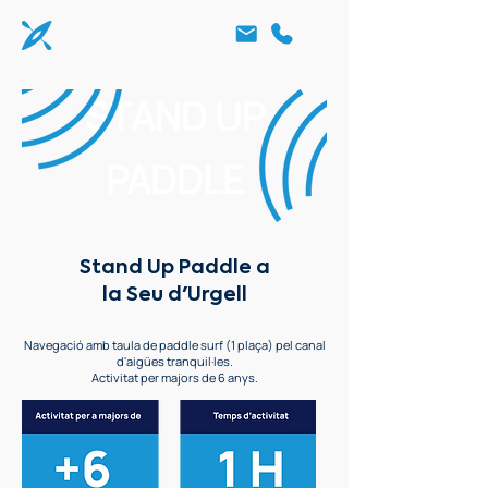
STAND UP
PADDLE
Stand Up Paddle a
la Seu d'Urgell
Navegació amb taula de paddle surf (1 plaça) pel canal
d'aigües tranquil·les.
Activitat per majors de 6 anys.