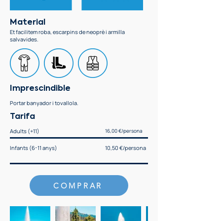
Material
Et facilitem roba, escarpins de neoprè i armilla
salvavides.
Imprescindible
Portar banyador i tovallola.
Tarifa
Adults (+11)
16,00 €/persona
Infants (6-11 anys)
10,50 €/persona
COMPRAR