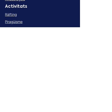
Activitats
Ràfting
Piragüisme
Open Kayak
Hydrospeed
Stand Up Paddle
Rocòdrom
BTT
Packs
Grups
Grups escolars
Grups empreses
Xarxes socials